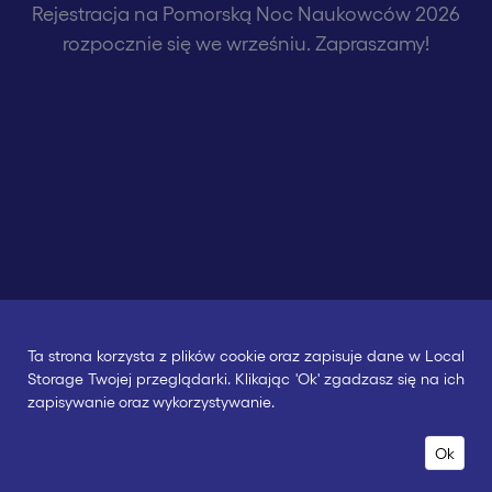
Rejestracja na Pomorską Noc Naukowców 2026
rozpocznie się we wrześniu. Zapraszamy!
Ta strona korzysta z plików cookie oraz zapisuje dane w Local
Storage Twojej przeglądarki. Klikając 'Ok' zgadzasz się na ich
zapisywanie oraz wykorzystywanie.
Wszelkie prawa zastrzeżone © POMORSKA NOC
Ok
NAUKOWCÓW 2026 - realizacja
web24